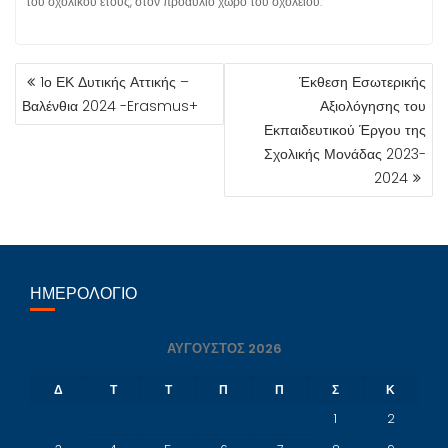
του σχολικού έτους, στον προαύλιο χώρο του σχολείου.
ΠΛΟΉΓΗΣΗ
1ο ΕΚ Δυτικής Αττικής –
Έκθεση Εσωτερικής
ΆΡΘΡΩΝ
Βαλένθια 2024 -Erasmus+
Αξιολόγησης του
Εκπαιδευτικού Έργου της
Σχολικής Μονάδας 2023-
2024
ΗΜΕΡΟΛΌΓΙΟ
ΑΎΓΟΥΣΤΟΣ 2026
Δ
Τ
Τ
Π
Π
Σ
Κ
1
2