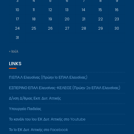
3
4
5
6
7
8
9
10
11
12
13
14
15
16
17
18
19
20
21
22
23
24
25
26
27
28
29
30
31
« Ιούλ
LINKS
Π.ΕΠΑ.Λ Ελευσίνας (Πρώην 1ο ΕΠΑΛ Ελευσίνας)
ΕΣΠΕΡΙΝΟ ΕΠΑΛ Ελευσίνας-ΚΕΛΕΟΣ (Πρώην 2ο ΕΠΑΛ Ελευσίνας)
Δ/νση Δ/θμιας Εκπ. Δυτ. Αττικής
Υπουργείο Παιδείας
Το κανάλι του 1ου ΕΚ Δυτ. Αττικής στο Youtube
Το 1ο ΕΚ Δυτ. Αττικής στο Facebook