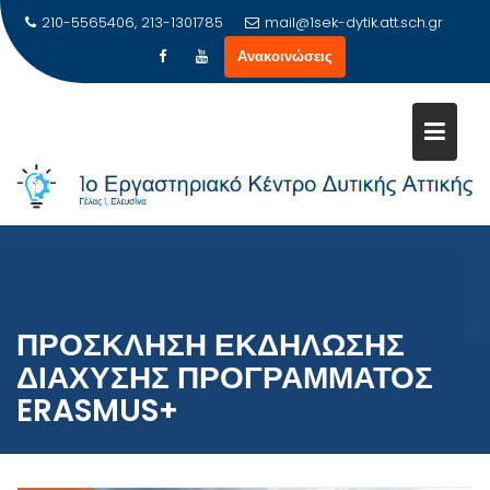
Μεταπηδήστε
210-5565406, 213-1301785
mail@1sek-dytik.att.sch.gr
στο
Ανακοινώσεις
περιεχόμενο
ΠΡΌΣΚΛΗΣΗ ΕΚΔΉΛΩΣΗΣ
ΔΙΆΧΥΣΗΣ ΠΡΟΓΡΆΜΜΑΤΟΣ
ERASMUS+