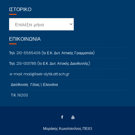
ΙΣΤΟΡΙΚΌ
Ιστορικό
ΕΠΙΚΟΙΝΩΝΙΑ
Τηλ: 210-5565406 (1ο Ε.Κ. Δυτ. Αττικής Γραμματεία)
Τηλ: 213-1301785 (1ο Ε.Κ. Δυτ. Αττικής Διευθυντής)
e-mail: mail@1sek-dytik.att.sch.gr
Διεύθυνση: Γέλας 1, Ελευσίνα
Τ.Κ. 19200
Μοράκης Κωνσταντίνος ΠΕ83