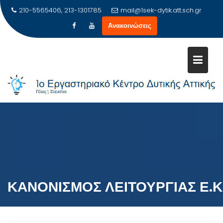
Μεταπηδήστε
210-5565406, 213-1301785
mail@1sek-dytik.att.sch.gr
στο
Ανακοινώσεις
περιεχόμενο
ΚΑΝΟΝΙΣΜΌΣ ΛΕΙΤΟΥΡΓΊΑΣ Ε.Κ